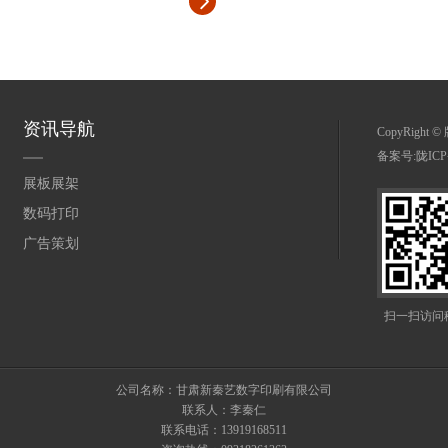
资讯导航
CopyRight
备案号:
陇ICP
展板展架
数码打印
广告策划
扫一扫访问
公司名称：甘肃新秦艺数字印刷有限公司
联系人：李秦仁
联系电话：13919168511