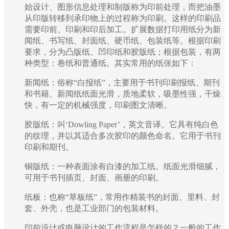
始设计、图形信息处理和制版称为印前处理，而把油墨
从印版转移到承印物上的过程称为印刷。这样的印刷品
需要印前、印刷和印后加工。扩展数据打印用纸分为新
闻纸、书写纸、封面纸、硬币纸、包装纸等。根据印刷
要求，分为凸版纸、凹印纸和胶版纸；根据包装，有两
种类型：卷纸和普通纸。其实常用的纸张如下：
新闻纸：俗称“白报纸”，主要用于书刊印刷报纸、期刊
和书籍。新闻纸纸面光滑，质地柔软，吸墨性强，干燥
快，有一定的机械强度，印刷图文清晰。
胶版纸：叫‘Dowling Paper’，英文音译。它具有纯白色
的纹理，并以其适合多次胶印的颜色命名。它用于书刊
印刷和期刊。
铜版纸：一种表面涂有白漆的加工纸。纸面光滑细腻，
可用于书刊插页、封面、画册的印刷。
纸板：也称“草板纸”，常用作精装书的封面、里料、封
套、外壳，也是工业部门的包装材料。
印前设计或电脑设计的工作流程是怎样的？一般的工作