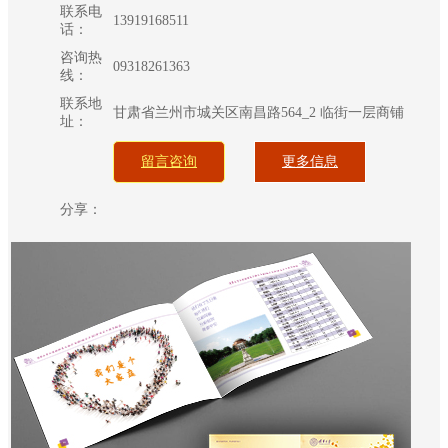
联系电
13919168511
话：
咨询热
09318261363
线：
联系地
甘肃省兰州市城关区南昌路564_2 临街一层商铺
址：
留言咨询
更多信息
分享：