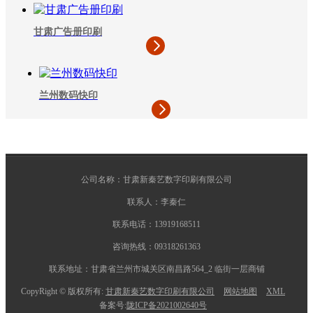
甘肃广告册印刷
兰州数码快印
公司名称：甘肃新秦艺数字印刷有限公司
联系人：李秦仁
联系电话：13919168511
咨询热线：09318261363
联系地址：甘肃省兰州市城关区南昌路564_2 临街一层商铺
CopyRight © 版权所有:
甘肃新秦艺数字印刷有限公司
网站地图
XML
备案号:
陇ICP备2021002640号