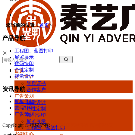
您当前的位置：
首页
>
产品导航
工程图、蓝图打印
展览展示
数码快印
个性定制
首页
视觉设计
公司简介
资质证书
资讯导航
合作客户
广告策划
展板展架
视觉设计
数码打印
个性定制
广告策划
数码快印
展览展示
CopyRight © 版权所有:
甘肃新秦艺数字印刷有限公司
工程图、蓝图打印
案例中心