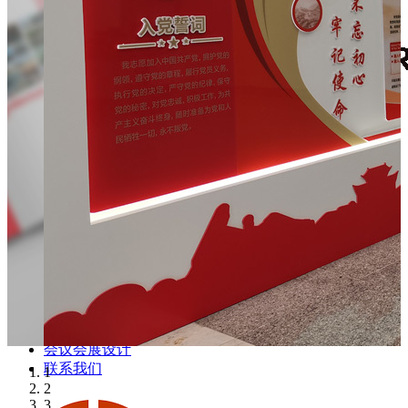
首页
公司简介
资质证书
合作客户
广告策划
视觉设计
个性定制
数码快印
展览展示
工程图、蓝图打印
案例中心
公司动态
会议会展设计
联系我们
1
2
3