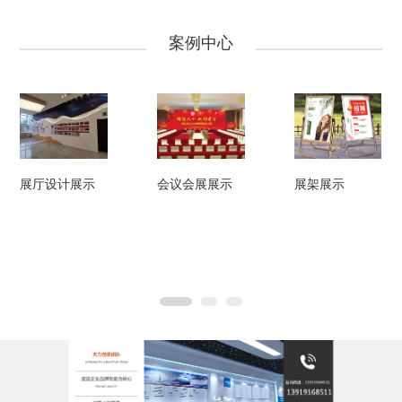
雕刻机、平板打印机；会展桁架、舞台音响、展架等。能独立完成从印前、印
公司目前有明亮、宽敞、舒适的的印前设计工作环境。设计师和排版员随时进
刷到印后的全套加工；广告宣传物品从设计、打印制作到安装售后服务。总投
行方案设计和书籍排版，专门的校对员对样稿进行3-4次认真校对，数十台全新
案例中心
资800余万元，经营面积300多平米，仓库200多平方米。
的办公电脑和方正排版系统、AI、CDR、PS等软件为公司提供技术支持。
公司实行总经理垂直负责制，每个部门层层负责，层层把关，每一单印品都要
经过质检员的验收合格后打印出库单出库。客户反馈的质量问题2小时内明确责
任，24小时内解决完毕。
公司有专门的送货车辆，对大件货物实行箱式货车配送，早、中晚三次错时配
送，对于小件货物实行电动三轮车、摩托车即时送货，避免拥堵造成时间的浪
展厅设计展示
会议会展展示
展架展示
费，保证了送货的及时迅速。从硬件上维护了客户利益。
公司制度完善，价格合理。依据印刷管理的各项法规合规经营，执行印刷保密
制度，印刷承印验证，登记，保管、交付和残次品销毁五项制度。公司的产品
价格在保质保量的前提下低于同行业。
做企业如做人，甘肃新秦艺数字印刷有限公司只是印刷广告行业涛涛黄河中的
一粒沙子！我们有很多不够完善的地方，在经营的过程中不断完善自己，不断
提升企业的形象、企业的诚信度。只要客户给一次机会，我们将全力以赴，为
广大客户交一份满意的答卷。
公司的企业文化：
企业宗旨：勤事、仁和、厚德、载物；