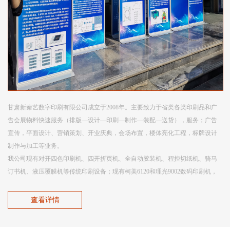
甘肃新秦艺数字印刷有限公司成立于2008年。主要致力于省类各类印刷品和广
告会展物料快速服务（排版—设计—印刷—制作—装配—送货），服务；广告
宣传，平面设计、营销策划、开业庆典，会场布置，楼体亮化工程，标牌设计
制作与加工等业务。
我公司现有对开四色印刷机、四开折页机、全自动胶装机、程控切纸机、骑马
订书机、液压覆膜机等传统印刷设备；现有柯美6120和理光9002数码印刷机，
每分钟印刷黑白A4单面230张印次，每小时印量13000张，每天承印量130000
张，可承印45—300克不同克重的纸张；柯美1060L彩色数码印刷机，每分钟印
查看详情
量100张，可承印70—300克不同克重的彩色印刷品，纹路清楚，色彩精美。现
有惠普5800户内写真机，惠普2500绘图仪，7850户外写真机、全自动条幅机、