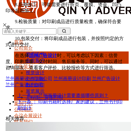
8.后期加工：可能需要进行折页、覆膜、烫金、凹凸
印等后期加工。
9.检验质量：对印刷成品进行质量检查，确保符合要
求。
10.包装交付：将印刷成品进行包装，并按照约定的方
首页
式进行交付。
公司简介
资质证书
在选择
兰州广告设计
时，可以考虑以下因素：信誉
合作客户
度、印刷质量、交付时间、售后服务等。同时，可以通过
广告策划
咨询朋友、查看客户评价、比较报价等方式进行筛选。
视觉设计
兰州画册设计印刷公司
兰州画册设计印刷
兰州广告设计
个性定制
兰州广告设计公司
数码快印
展览展示
上一条 ：
兰州画册设计需要遵循哪些原则？
工程图、蓝图打印
下一条 ：
印刷书籍时选择厂家的建议，兰州书刊印
案例中心
刷设计
公司动态
会议会展设计
相关推荐
联系我们