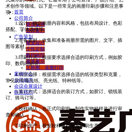
术创作等领域。以下是一些常见的画册印刷步骤和注意事
首页
项：
公司简介
1.设计：确定画册内容和风格，包括布局设计、色彩
资质证书
搭配、字体选择等。
合作客户
广告策划
2.准备素材：收集和准备画册所需的图片、文字、插
视觉设计
图等素材。
个性定制
数码快印
3.印刷方式：根据要求选择合适的印刷方式，例如胶
展览展示
印、数码印刷等。
工程图、蓝图打印
案例中心
4.纸张选择：根据需求选择合适的纸张类型和克重，
公司动态
常见的有哑光纸、亮光纸、特种纸等。
会议会展设计
5.装订方式：选择适合的装订方式，如胶订、锁线装
联系我们
订、骑马订等。
6.校样确认：在正式印刷前，制作实物校样并进行审
查和确认。
7.印刷生产：根据校样进行批量印刷生产。