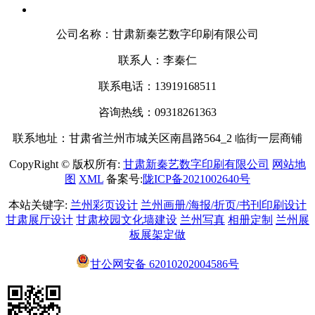
公司名称：甘肃新秦艺数字印刷有限公司
联系人：李秦仁
联系电话：13919168511
咨询热线：09318261363
联系地址：甘肃省兰州市城关区南昌路564_2 临街一层商铺
CopyRight © 版权所有:
甘肃新秦艺数字印刷有限公司
网站地
图
XML
备案号:
陇ICP备2021002640号
本站关键字:
兰州彩页设计
兰州画册/海报/折页/书刊印刷设计
甘肃展厅设计
甘肃校园文化墙建设
兰州写真
相册定制
兰州展
板展架定做
甘公网安备
62010202004586号