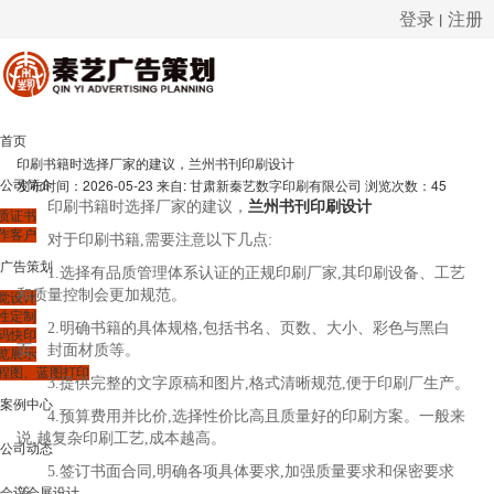
登录
注册
丨
很遗憾，因您的浏览器版本过低导致无法获得最佳浏览体验，推荐下载安装谷歌浏览器！
首页
印刷书籍时选择厂家的建议，兰州书刊印刷设计
发布时间：2026-05-23
来自: 甘肃新秦艺数字印刷有限公司
浏览次数：45
公司简介
印刷书籍时选择厂家的建议，
兰州书刊印刷设计
质证书
作客户
对于印刷书籍,需要注意以下几点:
广告策划
1.选择有品质管理体系认证的正规印刷厂家,其印刷设备、工艺
和质量控制会更加规范。
觉设计
性定制
2.明确书籍的具体规格,包括书名、页数、大小、彩色与黑白
码快印
页、封面材质等。
览展示
程图、蓝图打印
3.提供完整的文字原稿和图片,格式清晰规范,便于印刷厂生产。
案例中心
4.预算费用并比价,选择性价比高且质量好的印刷方案。一般来
说,越复杂印刷工艺,成本越高。
公司动态
5.签订书面合同,明确各项具体要求,加强质量要求和保密要求
会议会展设计
等。