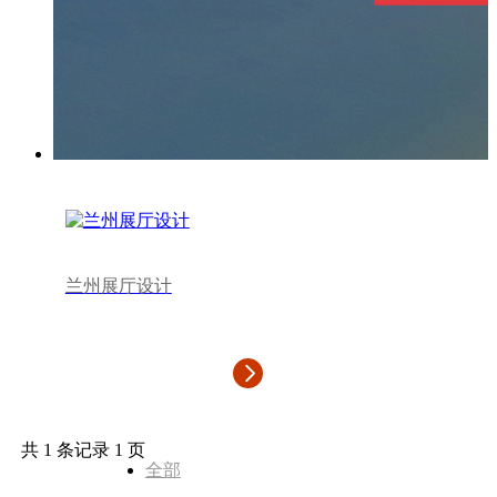
兰州展厅设计
共 1 条记录 1 页
全部