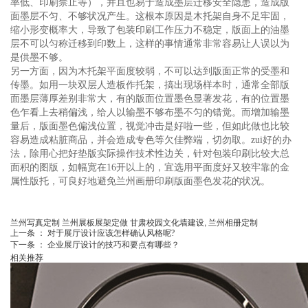
率低、印刷禁止等），并且也易于造成墨层迁移安全隐患，造成版
面墨层不匀、不够状况产生。这根本原因是木托架自身不足牢固，
缩小形变概率大，导致了包装印刷工作压力不稳定，版面上的油墨
层不可以匀称迁移到印数上，这样的事情通常非常容易让人误以为
是供墨不够。
另一方面，因为木托架平面度较弱，不可以达到版面正常的受墨和
传墨。如用一块双层人造板作托架，搞出现场样本时，通常全部版
面墨层薄厚差别非常大，有的版面位置墨色显著发花，有的位置墨
色乍看上去稍偏浅，给人以输墨不够布墨不匀的错觉。而增加输墨
量后，版面墨色偏浅位置，视觉冲击是好啦一些，但如此做也比较
容易造成粘脏商品，并会造成专色等欠佳弊端，切勿取。zui好的办
法，除用心把好垫版实际操作技术性边关，针对包装印刷比较大总
面积的图版，如幅宽在16开以上的，宜选用平面度好又较牢靠的金
属性版托，可良好地避免兰州画册印刷版面墨色发花的状况。
兰州写真定制
兰州展板展架定做
甘肃校园文化墙建设,
兰州相册定制
上一条 ：
对于展厅设计应该怎样确认风格呢?
下一条 ：
企业展厅设计的技巧和要点有哪些？
相关推荐