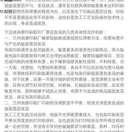
脱版面墨层不匀、发花状况，通常盲目跟风增加输墨量来达到印刷
联系我们
品墨层明亮和厚重的视觉冲击，以至发生了印刷品墨层过底、印痕
不牢及墨膜晶化等不良影响，这恰好是加工工艺实际操作技术性上
的出错，务必造成留意。
下边就画册印刷彩印厂墨层发花的几类具体情况作剖析：
一、兰州画册印刷厂橡胶辊较硬或墨辊部位调整欠佳，传墨布墨不
匀产生的版面墨层发花
包装印刷通常全是些版面大，吸墨量多的渐变色印刷商品，而大版
面包装印刷要获得匀称又合理的油墨镀层，橡胶辊偏硬得话，没法
完成均衡的传墨和布墨，由于橡胶辊硬其黏性就弱，不利传墨。另
一方面，传墨辊、匀墨辊和着墨辊，各自不可以良好地与墨斗线铁
辊、串墨铁辊和印刷版紧密连接，也是包装印刷版面墨色发花的缘
故。对于此事，应逐一开展仔细的研究和查验，发觉调整欠佳有空
隙，应再次调节好清理空隙。对桥轴、孔轴损坏造成空隙，应采用
恢复对策。那样能够不错防止传墨、布墨不匀造成的商品版面发花
状况，保证包装印刷品质。
二、兰州画册印刷厂印刷纸张调胶度不平衡，纸张光泽度差造成的
版面墨层发花
加工工艺实践活动说明，纸版不光滑吸墨量就大。当包装印刷表层
平整光滑度差的打印纸张时。这也是因为打印纸张化学纤维交错造
成一定的空隙，并没有非常好的被施胶层匀称遮盖。那样，印压时