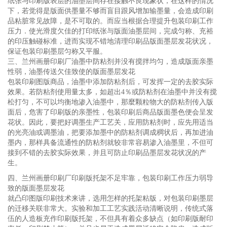
纸张与印刷版表层的油墨层间存在接触不良现象状，在这样的情况
下，若觉得是版面供墨量不够而盲目跟风增加输墨量，会造成印刷
品粘脏常见故障，是不可取的。而应当根据合理提升包装印刷工作
压力．使光滑度欠佳的打印纸张与版面油墨层间，完成匀称、充裕
的印压触碰标准，进而实现不错地清理印刷品版面墨层发花状况，
保证包装印刷墨层匀称又平服。
三、兰州画册印刷厂油墨中防粘剂并没有搅拌均匀，造成版面亲墨
性弱，油墨传送欠佳致使的版面墨层发花
包装印刷图版商品，油墨中添加防粘剂后，可发挥一定的去胶实际
效果。若防粘剂使用量太多，如超出4％或防粘剂在油墨中并没有搅
松打匀，不可以均衡地渗入油墨中，那麼颗粒物大的防粘剂传入版
面后，危害了印刷版的亲墨性，包装印刷后商品版面墨色便会呈发
花状。因此，要把好调墨生产工艺关，应用防粘剂时，应先用适当
的光亮油或调墨油，把要添加墨中的防粘剂调成稠状后，再加进油
墨内，那样具备流通性的防粘剂就较非常容易渗入油墨里，不但可
接到不错的去胶实际效果，并且可防止印刷品墨层发花状况的产
生。
四、兰州画册印刷厂印刷版托架不足牢靠，包装印刷工作压力弱导
致的版面墨层发花
就凸印图版印刷技术来讲，选用怎样的托架粘版，对包装印刷墨层
的迁移关联非常大。实验和加工工艺实践活动清晰说明，传统式落
伍的人造板充作印刷版托架，不但具有着众多缺点（如印刷版耐印