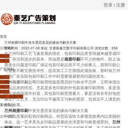
登录
注册
丨
很遗憾，因您的浏览器版本过低导致无法获得最佳浏览体验，推荐下载安装谷歌浏览器！
首页
兰州画册印刷中发生墨层发花的缘由与解决方案
发布时间：2022-07-08
来自: 甘肃新秦艺数字印刷有限公司
浏览次数：658
公司简介
在兰州印刷工艺飞速发展的现在，包装印刷品质变得越来越变成印
质证书
刷厂存活和进步的基本。而油墨是
画册印刷
不可少的物件。防止油
作客户
墨发生问题是印刷厂保证包装印刷品质不可少的事儿，因而印刷公
广告策划
司需要不断完善技术性，提高加工工艺摆脱此项短板，那时候
兰州
印刷厂
在实际包装印刷工作中时需要规避那些问题的发生。
觉设计
性定制
兰州画册印刷公司
印刷用纸版面墨层的匀称水平怎样，立即体现出
码快印
产品品质的忧劣。尤其是多色印刷的外包装装修印刷用纸，多是选
览展示
用大规模版面作衬底，其包装印刷受墨量大，要是没有非常好地把
程图、蓝图打印
握生产工艺关，无法印出平服而又匀称的墨层，也就达不上满意的
案例中心
实际效果。
兰州画册印刷
中发生墨层发花的缘由与解决方案
公司动态
一件高质量的彩色印刷商品，外型应该给大家视觉效果内以美丽的
体会。这一艺术美先从印刷品墨展的光泽度和匀称度感受到。
兰州
会议会展设计
画册
印刷厂有的作业者因为加工工艺社会经验不够，为了很好地摆